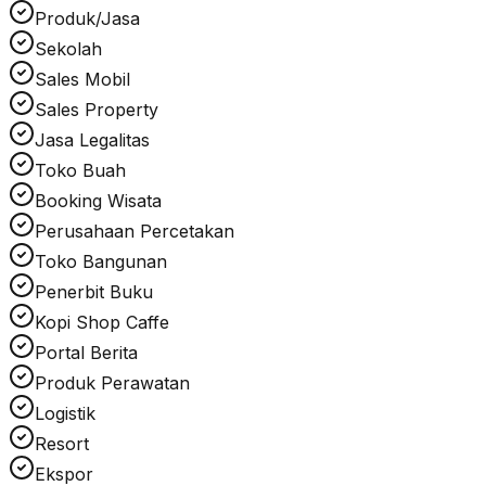
Produk/Jasa
Sekolah
Sales Mobil
Sales Property
Jasa Legalitas
Toko Buah
Booking Wisata
Perusahaan Percetakan
Toko Bangunan
Penerbit Buku
Kopi Shop Caffe
Portal Berita
Produk Perawatan
Logistik
Resort
Ekspor