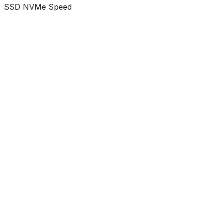
SSD NVMe Speed
Mulai dari
Rp 800 Ribu
Budget fleksibel sesuai kompleksitas fitur yang Anda
inginkan.