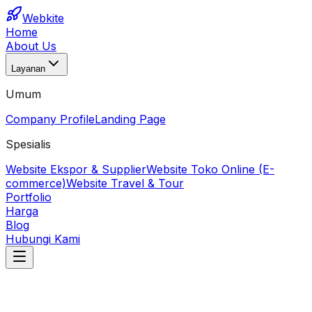
Webkite
Home
About Us
Layanan
Umum
Company Profile
Landing Page
Spesialis
Website Ekspor & Supplier
Website Toko Online (E-
commerce)
Website Travel & Tour
Portfolio
Harga
Blog
Hubungi Kami