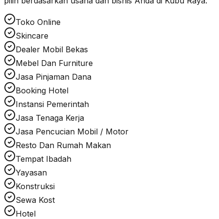
pilih berdasarkan usaha dan bisnis Anda di
Kubu Raya
.
Toko Online
Skincare
Dealer Mobil Bekas
Mebel Dan Furniture
Jasa Pinjaman Dana
Booking Hotel
Instansi Pemerintah
Jasa Tenaga Kerja
Jasa Pencucian Mobil / Motor
Resto Dan Rumah Makan
Tempat Ibadah
Yayasan
Konstruksi
Sewa Kost
Hotel