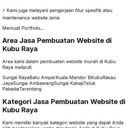
⚡ Kami juga melayani pengerjaan fitur spesifik atau
maintenance website lama
Memuat Portfolio...
Area Jasa Pembuatan Website di
Kubu Raya
Area kami dalam pembuatan website murah di
Kubu
Raya
meliputi:
Sungai Raya
Batu Ampar
Kuala Mandor B
Kubu
Rasau
Jaya
Sungai Ambawang
Sungai Kakap
Teluk
Pakedai
Terentang
Kategori Jasa Pembuatan Website di
Kubu Raya
Kami memiliki banyak kategori website yang dapat Anda