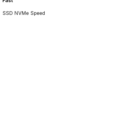
Fast
SSD NVMe Speed
Mulai dari
Rp 800 Ribu
Budget fleksibel sesuai kompleksitas fitur yang Anda
inginkan.