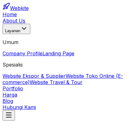
Webkite
Home
About Us
Layanan
Umum
Company Profile
Landing Page
Spesialis
Website Ekspor & Supplier
Website Toko Online (E-
commerce)
Website Travel & Tour
Portfolio
Harga
Blog
Hubungi Kami