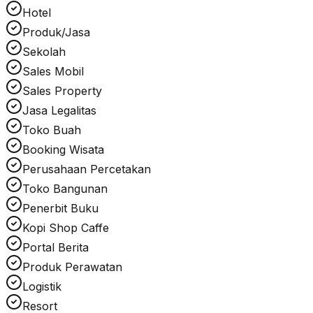
Hotel
Produk/Jasa
Sekolah
Sales Mobil
Sales Property
Jasa Legalitas
Toko Buah
Booking Wisata
Perusahaan Percetakan
Toko Bangunan
Penerbit Buku
Kopi Shop Caffe
Portal Berita
Produk Perawatan
Logistik
Resort