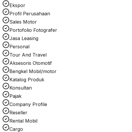
Ekspor
Profil Perusahaan
Sales Motor
Portofolio Fotografer
Jasa Leasing
Personal
Tour And Travel
Aksesoris Otomotif
Bengkel Mobil/motor
Katalog Produk
Konsultan
Pajak
Company Profile
Reseller
Rental Mobil
Cargo