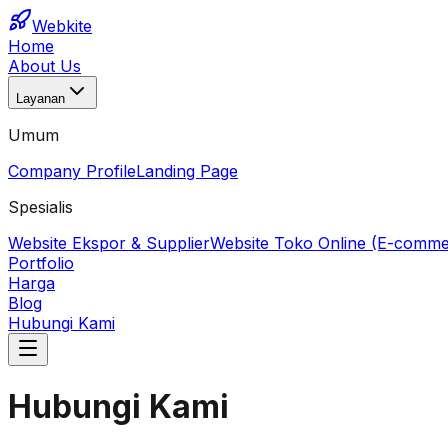
Webkite
Home
About Us
Layanan
Umum
Company Profile
Landing Page
Spesialis
Website Ekspor & Supplier
Website Toko Online (E-comme
Portfolio
Harga
Blog
Hubungi Kami
Hubungi Kami